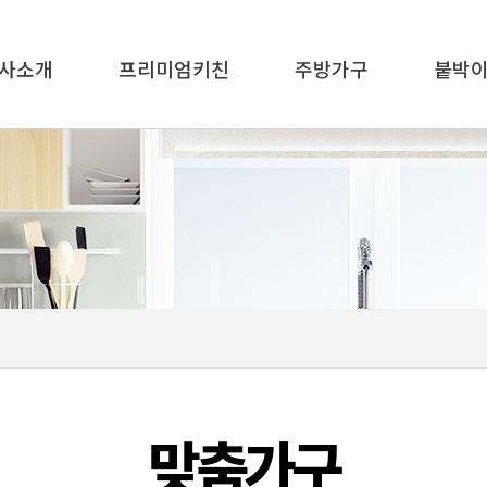
사소개
프리미엄키친
주방가구
붙박
맞춤가구