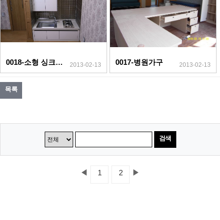
0018-소형 싱크대(앉은뱅이)
0017-병원가구
2013-02-13
2013-02-13
목록
검색
◀
▶
1
2