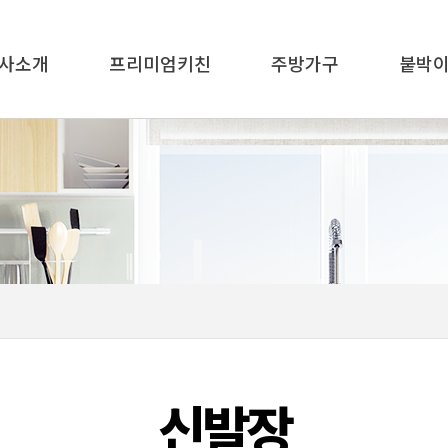
사소개
프리미엄키친
주방가구
붙박
신발장